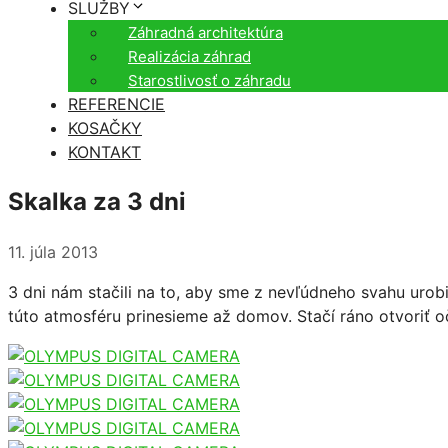
SLUŽBY
Záhradná architektúra
Realizácia záhrad
Starostlivosť o záhradu
REFERENCIE
KOSAČKY
KONTAKT
Skalka za 3 dni
11. júla 2013
3 dni nám stačili na to, aby sme z nevľúdneho svahu urob
túto atmosféru prinesieme až domov. Stačí ráno otvoriť oč