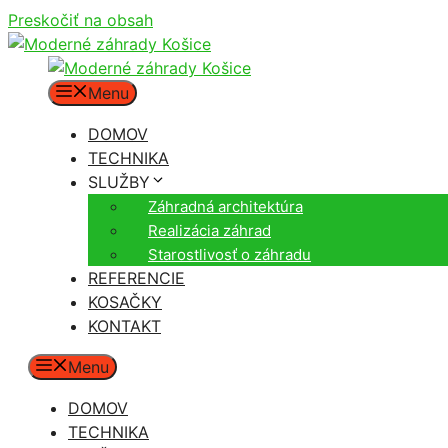
Preskočiť na obsah
Menu
DOMOV
TECHNIKA
SLUŽBY
Záhradná architektúra
Realizácia záhrad
Starostlivosť o záhradu
REFERENCIE
KOSAČKY
KONTAKT
Menu
DOMOV
TECHNIKA